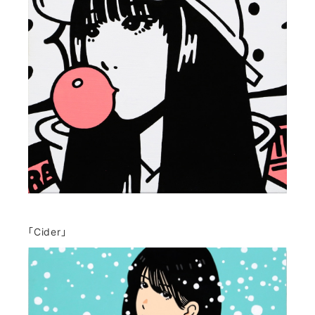
「
Cider
」