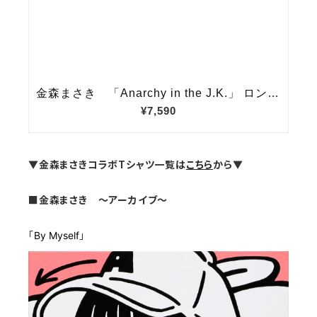
▼金森まさきコラボTシャツ一覧は
こちら
から▼
■金森まさき ～アーカイブ～
「
By Myself
」