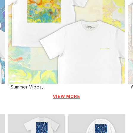
「Summer Vibes」
「W
VIEW MORE