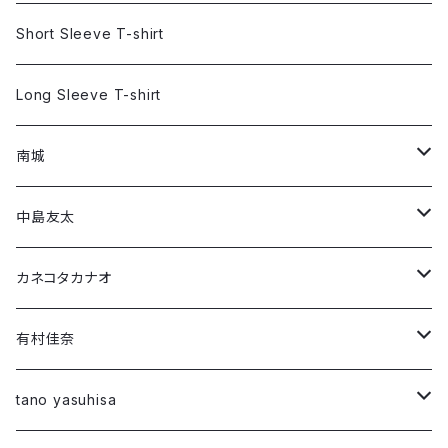
「あなたの癒し」
Long Sleeve T-shirt
Short Sleeve T-shirt
Short Sleeve T-shirt
Long Sleeve T-shirt
Long Sleeve T-shirt
南城
Short Sleeve T-shirt
中島友太
Long Sleeve T-shirt
Short Sleeve T-shirt
カネコタカナオ
Long Sleeve T-shirt
Short Sleeve T-shirt
有村佳奈
第1弾コラボ
Long Sleeve T-shirt
Short Sleeve T-shirt
tano yasuhisa