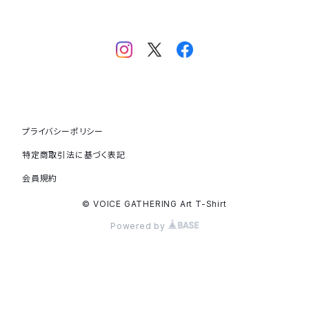
「Water flow」
「なずき 20251010」
「HOPE：猫」
andart315マルヤマアキコ
「HOPE：龍」
イマトモ ヒロ
「HOPE：ハクトウワシ」
UDA
プライバシーポリシー
特定商取引法に基づく表記
絵師白道
会員規約
大塚 健
© VOICE GATHERING Art T-Shirt
Powered by
大野貴子
オビマリ