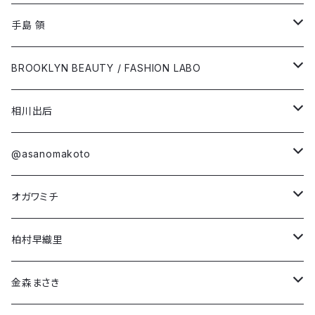
@asanomakoto
Short Sleeve T-shirt
手島 領
オガワミチ
Long Sleeve T-shirt
Short Sleeve T-shirt
BROOKLYN BEAUTY / FASHION LABO
柏村早織里
Long Sleeve T-shirt
Short Sleeve T-shirt
相川出后
金森まさき
第4弾コラボ
Long Sleeve T-shirt
Short Sleeve T-shirt
@asanomakoto
「NEO(n) YEAR -unicorn-」
川崎未結
第3弾コラボ
Damien Olsen Berdichevsky
Long Sleeve T-shirt
Short Sleeve T-shirt
オガワミチ
「Dream in Rose」
「Run! Boy Run!」
けいみず
第2弾コラボ
Dario Mohr
Long Sleeve T-shirt
Short Sleeve T-shirt
柏村早織里
「Why Fight?」
「NEO(n) BIRTH -awake-」
Kenny R.K.
第1弾コラボ
Francesca Furian
Long Sleeve T-shirt
Short Sleeve T-shirt
金森まさき