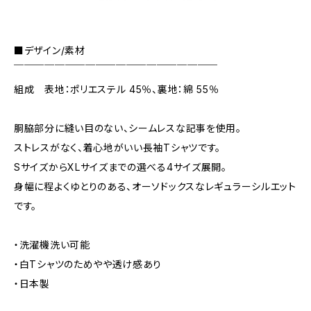
■デザイン/素材
￣￣￣￣￣￣￣￣￣￣￣￣￣￣￣￣￣￣￣￣
組成 表地：ポリエステル 45％、裏地：綿 55％
胴脇部分に縫い目のない、シームレスな記事を使用。
ストレスがなく、着心地がいい長袖Tシャツです。
SサイズからXLサイズまでの選べる4サイズ展開。
身幅に程よくゆとりのある、オーソドックスなレギュラーシルエット
です。
・洗濯機洗い可能
・白Tシャツのためやや透け感あり
・日本製