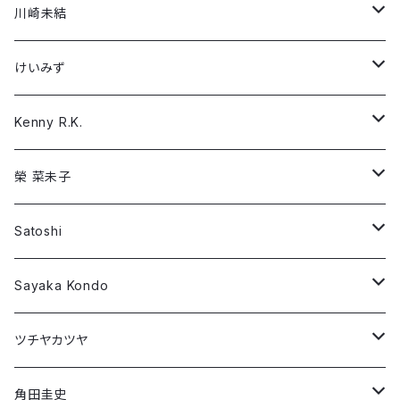
「戦場で…」
「Boys, don’t cry」
榮 菜未子
Gail Bach
Long Sleeve T-shirt
Short Sleeve T-shirt
川崎未結
「Girls, don't cry」
Satoshi
Hallie Lederer
Long Sleeve T-shirt
Short Sleeve T-shirt
けいみず
「Camouflage Peace」
Sayaka Kondo
Nathaniel Thompson
Long Sleeve T-shirt
Short Sleeve T-shirt
Kenny R.K.
ツチヤカツヤ
Preston Trombly
Long Sleeve T-shirt
Short Sleeve T-shirt
榮 菜未子
角田圭史
Robin Dann
Long Sleeve T-shirt
Short Sleeve T-shirt
Satoshi
益本絵美花
William Patterson
Long Sleeve T-shirt
Short Sleeve T-shirt
Sayaka Kondo
早坂 彩美 H.Ayami
Wujian Wang
Long Sleeve T-shirt
Short Sleeve T-shirt
ツチヤカツヤ
三国太郎
Long Sleeve T-shirt
Short Sleeve T-shirt
角田圭史