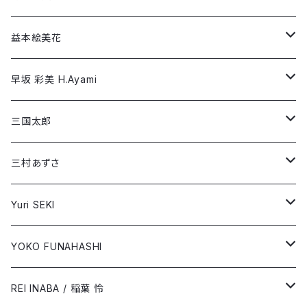
三村あずさ
Long Sleeve T-shirt
Short Sleeve T-shirt
益本絵美花
Yuri SEKI
Long Sleeve T-shirt
Short Sleeve T-shirt
早坂 彩美 H.Ayami
YOKO FUNAHASHI
Long Sleeve T-shirt
Short Sleeve T-shirt
三国太郎
REI INABA / 稲葉 怜
Long Sleeve T-shirt
Short Sleeve T-shirt
三村あずさ
Long Sleeve T-shirt
Short Sleeve T-shirt
Yuri SEKI
Long Sleeve T-shirt
Short Sleeve T-shirt
YOKO FUNAHASHI
「ブルーサイド」
Long Sleeve T-shirt
Short Sleeve T-shirt
REI INABA / 稲葉 怜