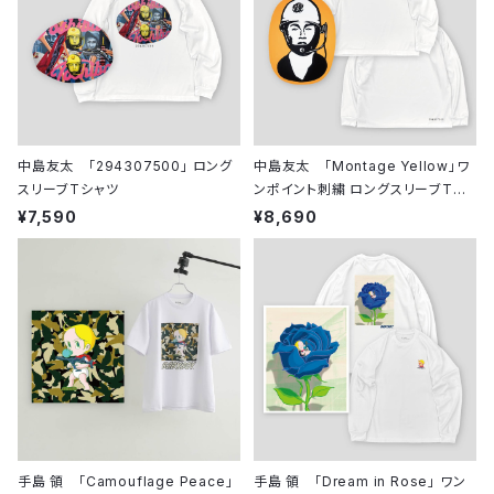
中島友太 「294307500」 ロング
中島友太 「Montage Yellow」ワ
スリーブTシャツ
ンポイント刺繍 ロングスリーブTシ
ャツ
¥7,590
¥8,690
手島 領 「Camouflage Peace」
手島 領 「Dream in Rose」 ワン