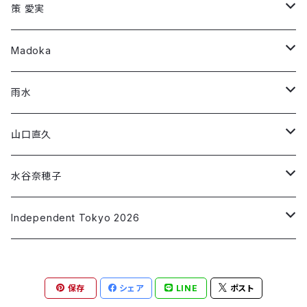
「294307500」
第1弾コラボ
Long Sleeve T-shirt
Short Sleeve T-shirt
策 愛実
「Montage 」
「ROW」
第2弾コラボ
第1弾コラボ
Long Sleeve T-shirt
Long Sleeve T-shirt
Madoka
「DIG」
「RIF」
「Night face」
第3弾コラボ
第2弾コラボ
第1弾コラボ
Short Sleeve T-shirt
Long Sleeve T-shirt
雨水
「THREE/SEED」
「午前0時に会いにいく」
「RIF」
「#フラットランド」
「朱 syu」
第3段コラボ
第1弾コラボ
Short Sleeve T-shirt
Short Sleeve T-shirt
山口直久
「ねがいごと」
「SLIDER」
「make up」
「藍 ai」
「移ろいゆくⅠ～Ⅵ」
「Jewel」
第2弾コラボ
第1弾コラボ
Long Sleeve T-shirt
Short Sleeve T-shirt
水谷奈穂子
「私の消失」
「墨 sumi」
「非常口」
「Alone time」
「青の星2/波を集める」
「Chocolate」
第2弾コラボ
第1弾コラボ
Long Sleeve T-shirt
Short Sleeve T-shirt
Independent Tokyo 2026
「橙 daidai」
「赤いラブレター」
「青の星3/漂う」
「Parallel World」
「3D Blue Ocean」
「アオと踊る」
第1弾コラボ
Long Sleeve T-shirt
青野昭子
「翠 sui」
保存
シェア
LINE
ポスト
「Dancing Colors」
「Summer Vibes」
「脱却」
「なずきを解く 20250621」
第1弾コラボ
安部 正兼