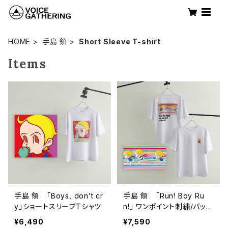
HOME
手島 領
Short Sleeve T-shirt
Items
手島 領 「Boys, don’t cr
手島 領 「Run! Boy Ru
y」ショートスリーブTシャツ
n!」 ワンポイント刺繍/バック
プリント ショートスリーブT
¥6,490
¥7,590
シャツ