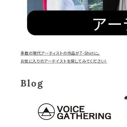
多数の現代アーティストの作品がT-Shirtに。
お気に入りのアーテイストを探してみてください！
Blog