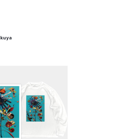
akuya
pendent Tokyo 2026】miya
 takuya 「一輪の花」 ロングス
¥7,590
リーブTシャツ