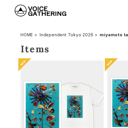
HOME
Independent Tokyo 2026
miyamoto t
Items
【Independent Tokyo 2026】miya
【Inde
moto takuya 「一輪の花」ショートス
moto
¥6,490
リーブTシャツ