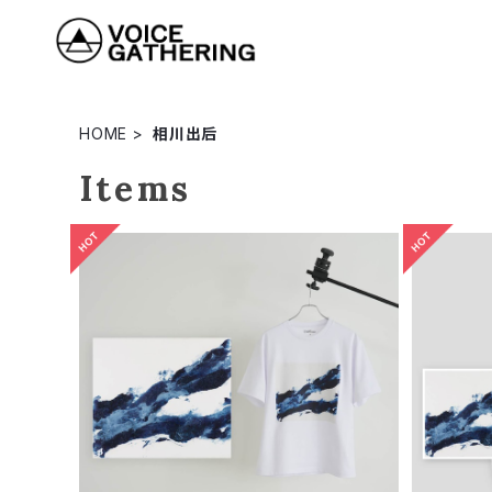
HOME
相川出后
Items
相川出后 「tsunagu」ショートスリー
相川出后
ブTシャツ
¥6,490