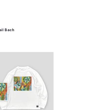
ail Bach
ラボ】Gail Bach 「Coral in
ced Leaf Breath」 ロングスリ
¥8,250
ーブTシャツ