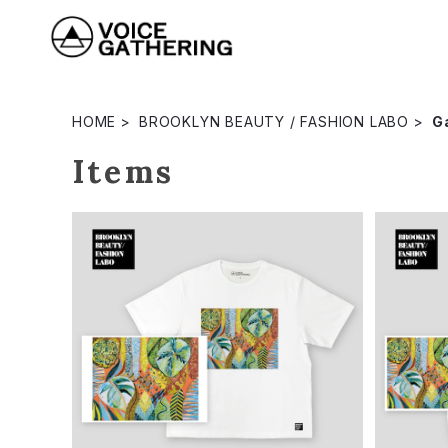
HOME
BROOKLYN BEAUTY / FASHION LABO
G
Items
【BBFLコラボ】Gail Bach 「Coral in
【BBFLコ
fluenced Leaf Breath」ショートスリ
fluen
¥7,150
ーブTシャツ