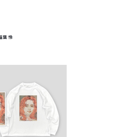
 稲葉 怜
NABA / 稲葉 怜 「FACE_Oran
e」 ロングスリーブTシャツ
¥7,590