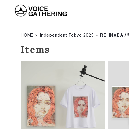
HOME
Independent Tokyo 2025
REI INABA /
Items
REI INABA / 稲葉 怜 「FACE_Oran
REI I
ge」ショートスリーブTシャツ
g
¥6,490