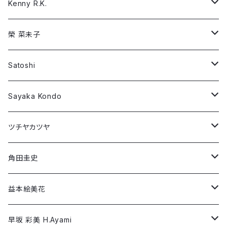
Sayaka Kondo
Nathaniel Thompson
Long Sleeve T-shirt
Short Sleeve T-shirt
Kenny R.K.
ツチヤカツヤ
Preston Trombly
Long Sleeve T-shirt
Short Sleeve T-shirt
榮 菜未子
角田圭史
Robin Dann
Long Sleeve T-shirt
Short Sleeve T-shirt
Satoshi
益本絵美花
William Patterson
Long Sleeve T-shirt
Short Sleeve T-shirt
Sayaka Kondo
早坂 彩美 H.Ayami
Wujian Wang
Long Sleeve T-shirt
Short Sleeve T-shirt
ツチヤカツヤ
三国太郎
Long Sleeve T-shirt
Short Sleeve T-shirt
角田圭史
三村あずさ
Long Sleeve T-shirt
Short Sleeve T-shirt
益本絵美花
Yuri SEKI
Long Sleeve T-shirt
Short Sleeve T-shirt
早坂 彩美 H.Ayami