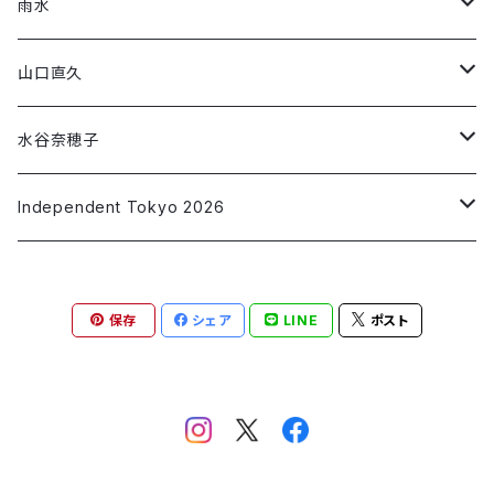
「RIF」
「Night face」
第3弾コラボ
第2弾コラボ
第1弾コラボ
Short Sleeve T-shirt
Long Sleeve T-shirt
雨水
「THREE/SEED」
「午前0時に会いにいく」
「RIF」
「#フラットランド」
「朱 syu」
第3段コラボ
第1弾コラボ
Short Sleeve T-shirt
Short Sleeve T-shirt
山口直久
「ねがいごと」
「SLIDER」
「make up」
「藍 ai」
「移ろいゆくⅠ～Ⅵ」
「Jewel」
第2弾コラボ
第1弾コラボ
Long Sleeve T-shirt
Short Sleeve T-shirt
水谷奈穂子
「私の消失」
「墨 sumi」
「非常口」
「Alone time」
「青の星2/波を集める」
「Chocolate」
第2弾コラボ
第1弾コラボ
Long Sleeve T-shirt
Short Sleeve T-shirt
Independent Tokyo 2026
「橙 daidai」
「赤いラブレター」
「青の星3/漂う」
「Parallel World」
「3D Blue Ocean」
「アオと踊る」
第1弾コラボ
Long Sleeve T-shirt
青野昭子
「翠 sui」
保存
シェア
LINE
ポスト
「Dancing Colors」
「Summer Vibes」
「脱却」
「なずきを解く 20250621」
第1弾コラボ
安部 正兼
「Water flow」
「なずき 20251010」
「HOPE：猫」
andart315マルヤマアキコ
「HOPE：龍」
イマトモ ヒロ