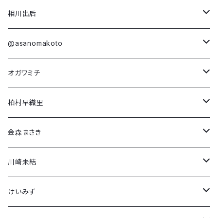
柏村早織里
Long Sleeve T-shirt
Short Sleeve T-shirt
相川出后
金森まさき
第4弾コラボ
Long Sleeve T-shirt
Short Sleeve T-shirt
@asanomakoto
「NEO(n) YEAR -unicorn-」
川崎未結
第3弾コラボ
Damien Olsen Berdichevsky
Long Sleeve T-shirt
Short Sleeve T-shirt
オガワミチ
「Dream in Rose」
「Run! Boy Run!」
けいみず
第2弾コラボ
Dario Mohr
Long Sleeve T-shirt
Short Sleeve T-shirt
柏村早織里
「Why Fight?」
「NEO(n) BIRTH -awake-」
Kenny R.K.
第1弾コラボ
Francesca Furian
Long Sleeve T-shirt
Short Sleeve T-shirt
金森まさき
「戦場で…」
「Boys, don’t cry」
榮 菜未子
Gail Bach
Long Sleeve T-shirt
Short Sleeve T-shirt
川崎未結
「Girls, don't cry」
Satoshi
Hallie Lederer
Long Sleeve T-shirt
Short Sleeve T-shirt
けいみず
「Camouflage Peace」