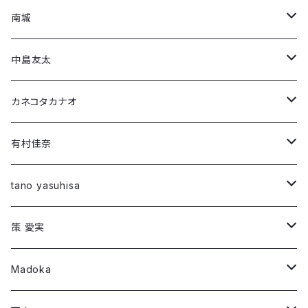
南城
Short Sleeve T-shirt
中島友太
Long Sleeve T-shirt
Short Sleeve T-shirt
カネコタカナオ
Long Sleeve T-shirt
Short Sleeve T-shirt
有村佳奈
第1弾コラボ
Long Sleeve T-shirt
Short Sleeve T-shirt
tano yasuhisa
「294307500」
第1弾コラボ
Long Sleeve T-shirt
Short Sleeve T-shirt
策 愛実
「Montage 」
「ROW」
第2弾コラボ
第1弾コラボ
Long Sleeve T-shirt
Long Sleeve T-shirt
Madoka
「DIG」