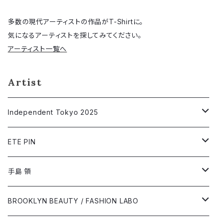
多数の現代アーティストの作品がT-Shirtに。
気になるアーティストを探してみてください。
アーティスト一覧へ
Artist
Independent Tokyo 2025
相川出后
ETE PIN
@asanomakoto
Short Sleeve T-shirt
手島 領
オガワミチ
Long Sleeve T-shirt
Short Sleeve T-shirt
BROOKLYN BEAUTY / FASHION LABO