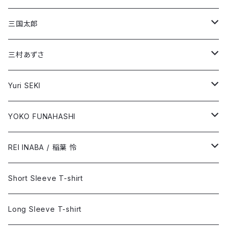
YOKO FUNAHASHI
Long Sleeve T-shirt
Short Sleeve T-shirt
三国太郎
REI INABA / 稲葉 怜
Long Sleeve T-shirt
Short Sleeve T-shirt
三村あずさ
Long Sleeve T-shirt
Short Sleeve T-shirt
Yuri SEKI
Long Sleeve T-shirt
Short Sleeve T-shirt
YOKO FUNAHASHI
「ブルーサイド」
Long Sleeve T-shirt
Short Sleeve T-shirt
REI INABA / 稲葉 怜
「あなたの癒し」
Long Sleeve T-shirt
Short Sleeve T-shirt
Short Sleeve T-shirt
Long Sleeve T-shirt
Long Sleeve T-shirt