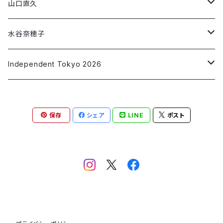
「RIF」
「#フラットランド」
「朱 syu」
第3段コラボ
第1弾コラボ
Short Sleeve T-shirt
Short Sleeve T-shirt
山口直久
「ねがいごと」
「SLIDER」
「make up」
「藍 ai」
「移ろいゆくⅠ～Ⅵ」
「Jewel」
第2弾コラボ
第1弾コラボ
Long Sleeve T-shirt
Short Sleeve T-shirt
水谷奈穂子
「私の消失」
「墨 sumi」
「非常口」
「Alone time」
「青の星2/波を集める」
「Chocolate」
第2弾コラボ
第1弾コラボ
Long Sleeve T-shirt
Short Sleeve T-shirt
Independent Tokyo 2026
「橙 daidai」
「赤いラブレター」
「青の星3/漂う」
「Parallel World」
「3D Blue Ocean」
「アオと踊る」
第1弾コラボ
Long Sleeve T-shirt
青野昭子
「翠 sui」
保存
シェア
LINE
ポスト
「Dancing Colors」
「Summer Vibes」
「脱却」
「なずきを解く 20250621」
第1弾コラボ
安部 正兼
「Water flow」
「なずき 20251010」
「HOPE：猫」
andart315マルヤマアキコ
「HOPE：龍」
イマトモ ヒロ
「HOPE：ハクトウワシ」
UDA