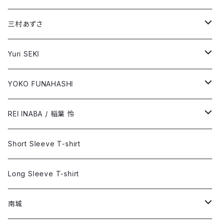
REI INABA / 稲葉 怜
Long Sleeve T-shirt
Short Sleeve T-shirt
三村あずさ
Long Sleeve T-shirt
Short Sleeve T-shirt
Yuri SEKI
Long Sleeve T-shirt
Short Sleeve T-shirt
YOKO FUNAHASHI
「ブルーサイド」
Long Sleeve T-shirt
Short Sleeve T-shirt
REI INABA / 稲葉 怜
「あなたの癒し」
Long Sleeve T-shirt
Short Sleeve T-shirt
Short Sleeve T-shirt
Long Sleeve T-shirt
Long Sleeve T-shirt
南城