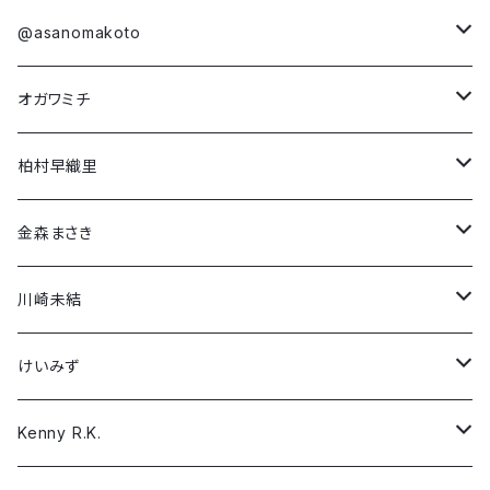
金森まさき
第4弾コラボ
Long Sleeve T-shirt
Short Sleeve T-shirt
@asanomakoto
「NEO(n) YEAR -unicorn-」
川崎未結
第3弾コラボ
Damien Olsen Berdichevsky
Long Sleeve T-shirt
Short Sleeve T-shirt
オガワミチ
「Dream in Rose」
「Run! Boy Run!」
けいみず
第2弾コラボ
Dario Mohr
Long Sleeve T-shirt
Short Sleeve T-shirt
柏村早織里
「Why Fight?」
「NEO(n) BIRTH -awake-」
Kenny R.K.
第1弾コラボ
Francesca Furian
Long Sleeve T-shirt
Short Sleeve T-shirt
金森まさき
「戦場で…」
「Boys, don’t cry」
榮 菜未子
Gail Bach
Long Sleeve T-shirt
Short Sleeve T-shirt
川崎未結
「Girls, don't cry」
Satoshi
Hallie Lederer
Long Sleeve T-shirt
Short Sleeve T-shirt
けいみず
「Camouflage Peace」
Sayaka Kondo
Nathaniel Thompson
Long Sleeve T-shirt
Short Sleeve T-shirt
Kenny R.K.