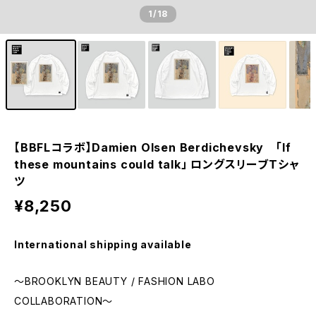
1
/18
【BBFLコラボ】Damien Olsen Berdichevsky 「If
these mountains could talk」 ロングスリーブTシャ
ツ
¥8,250
International shipping available
～BROOKLYN BEAUTY / FASHION LABO
COLLABORATION～