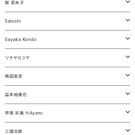
ツチヤカツヤ
Preston Trombly
Long Sleeve T-shirt
Short Sleeve T-shirt
榮 菜未子
角田圭史
Robin Dann
Long Sleeve T-shirt
Short Sleeve T-shirt
Satoshi
益本絵美花
William Patterson
Long Sleeve T-shirt
Short Sleeve T-shirt
Sayaka Kondo
早坂 彩美 H.Ayami
Wujian Wang
Long Sleeve T-shirt
Short Sleeve T-shirt
ツチヤカツヤ
三国太郎
Long Sleeve T-shirt
Short Sleeve T-shirt
角田圭史
三村あずさ
Long Sleeve T-shirt
Short Sleeve T-shirt
益本絵美花
Yuri SEKI
Long Sleeve T-shirt
Short Sleeve T-shirt
早坂 彩美 H.Ayami
YOKO FUNAHASHI
Long Sleeve T-shirt
Short Sleeve T-shirt
三国太郎