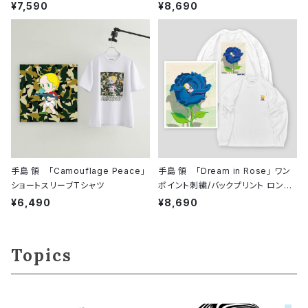
ャツ
¥7,590
¥8,690
手島 領 「Camouflage Peace」
手島 領 「Dream in Rose」 ワン
ショートスリーブTシャツ
ポイント刺繍/バックプリント ロング
スリーブシャツ
¥6,490
¥8,690
Topics