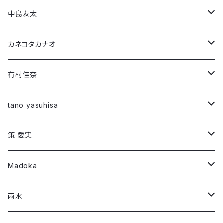
Short Sleeve T-shirt
中島友太
Long Sleeve T-shirt
Short Sleeve T-shirt
カネコタカナオ
Long Sleeve T-shirt
Short Sleeve T-shirt
有村佳奈
第1弾コラボ
Long Sleeve T-shirt
Short Sleeve T-shirt
tano yasuhisa
「294307500」
第1弾コラボ
Long Sleeve T-shirt
Short Sleeve T-shirt
策 愛実
「Montage 」
「ROW」
第2弾コラボ
第1弾コラボ
Long Sleeve T-shirt
Long Sleeve T-shirt
Madoka
「DIG」
「RIF」
「Night face」
第3弾コラボ
第2弾コラボ
第1弾コラボ
Short Sleeve T-shirt
Long Sleeve T-shirt
雨水
「THREE/SEED」
「午前0時に会いにいく」