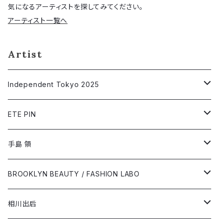
気になるアーティストを探してみてください。
アーティスト一覧へ
Artist
Independent Tokyo 2025
相川出后
ETE PIN
@asanomakoto
Short Sleeve T-shirt
手島 領
オガワミチ
Long Sleeve T-shirt
Short Sleeve T-shirt
BROOKLYN BEAUTY / FASHION LABO
柏村早織里
Long Sleeve T-shirt
Short Sleeve T-shirt
相川出后