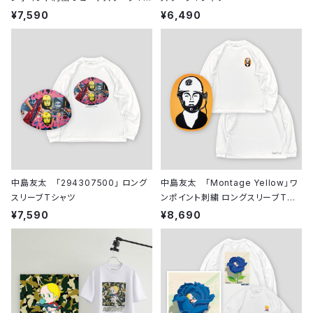
ャツ
¥7,590
¥6,490
中島友太 「294307500」 ロング
中島友太 「Montage Yellow」ワ
スリーブTシャツ
ンポイント刺繍 ロングスリーブTシ
ャツ
¥7,590
¥8,690