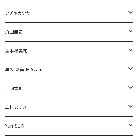
早坂 彩美 H.Ayami
Wujian Wang
Long Sleeve T-shirt
Short Sleeve T-shirt
ツチヤカツヤ
三国太郎
Long Sleeve T-shirt
Short Sleeve T-shirt
角田圭史
三村あずさ
Long Sleeve T-shirt
Short Sleeve T-shirt
益本絵美花
Yuri SEKI
Long Sleeve T-shirt
Short Sleeve T-shirt
早坂 彩美 H.Ayami
YOKO FUNAHASHI
Long Sleeve T-shirt
Short Sleeve T-shirt
三国太郎
REI INABA / 稲葉 怜
Long Sleeve T-shirt
Short Sleeve T-shirt
三村あずさ
Long Sleeve T-shirt
Short Sleeve T-shirt
Yuri SEKI