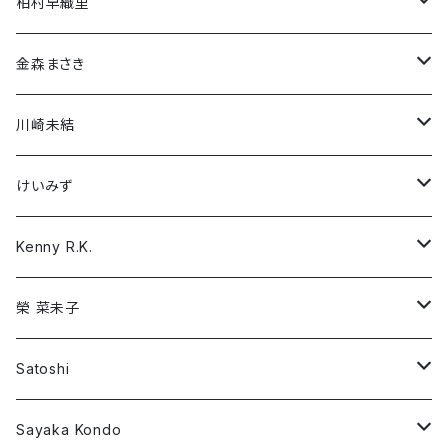
けいみず
第2弾コラボ
Dario Mohr
Long Sleeve T-shirt
Short Sleeve T-shirt
柏村早織里
「Why Fight?」
「NEO(n) BIRTH -awake-」
Kenny R.K.
第1弾コラボ
Francesca Furian
Long Sleeve T-shirt
Short Sleeve T-shirt
金森まさき
「戦場で…」
「Boys, don’t cry」
榮 菜未子
Gail Bach
Long Sleeve T-shirt
Short Sleeve T-shirt
川崎未結
「Girls, don't cry」
Satoshi
Hallie Lederer
Long Sleeve T-shirt
Short Sleeve T-shirt
けいみず
「Camouflage Peace」
Sayaka Kondo
Nathaniel Thompson
Long Sleeve T-shirt
Short Sleeve T-shirt
Kenny R.K.
ツチヤカツヤ
Preston Trombly
Long Sleeve T-shirt
Short Sleeve T-shirt
榮 菜未子
角田圭史
Robin Dann
Long Sleeve T-shirt
Short Sleeve T-shirt
Satoshi
益本絵美花
William Patterson
Long Sleeve T-shirt
Short Sleeve T-shirt
Sayaka Kondo