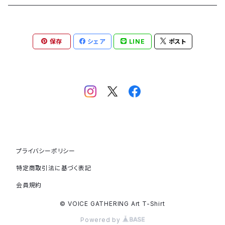
「橙 daidai」
「赤いラブレター」
「青の星3/漂う」
「Parallel World」
「3D Blue Ocean」
「アオと踊る」
第1弾コラボ
Long Sleeve T-shirt
青野昭子
「翠 sui」
保存
シェア
LINE
ポスト
「Dancing Colors」
「Summer Vibes」
「脱却」
「なずきを解く 20250621」
第1弾コラボ
安部 正兼
「Water flow」
「なずき 20251010」
「HOPE：猫」
andart315マルヤマアキコ
「HOPE：龍」
イマトモ ヒロ
「HOPE：ハクトウワシ」
UDA
プライバシーポリシー
特定商取引法に基づく表記
絵師白道
会員規約
大塚 健
© VOICE GATHERING Art T-Shirt
Powered by