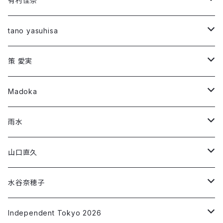
有村佳奈
第1弾コラボ
Long Sleeve T-shirt
Short Sleeve T-shirt
tano yasuhisa
「294307500」
第1弾コラボ
Long Sleeve T-shirt
Short Sleeve T-shirt
策 愛実
「Montage 」
「ROW」
第2弾コラボ
第1弾コラボ
Long Sleeve T-shirt
Long Sleeve T-shirt
Madoka
「DIG」
「RIF」
「Night face」
第3弾コラボ
第2弾コラボ
第1弾コラボ
Short Sleeve T-shirt
Long Sleeve T-shirt
雨水
「THREE/SEED」
「午前0時に会いにいく」
「RIF」
「#フラットランド」
「朱 syu」
第3段コラボ
第1弾コラボ
Short Sleeve T-shirt
Short Sleeve T-shirt
山口直久
「ねがいごと」
「SLIDER」
「make up」
「藍 ai」
「移ろいゆくⅠ～Ⅵ」
「Jewel」
第2弾コラボ
第1弾コラボ
Long Sleeve T-shirt
Short Sleeve T-shirt
水谷奈穂子
「私の消失」
「墨 sumi」
「非常口」
「Alone time」
「青の星2/波を集める」
「Chocolate」
第2弾コラボ
第1弾コラボ
Long Sleeve T-shirt
Short Sleeve T-shirt
Independent Tokyo 2026