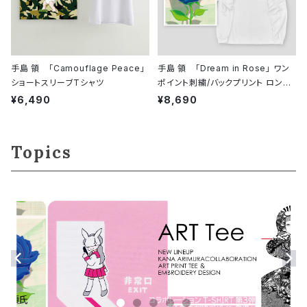
手島 領 「Camouflage Peace」
手島 領 「Dream in Rose」 ワン
ショートスリーブTシャツ
ポイント刺繍/バックプリント ロング
スリーブシャツ
¥6,490
¥8,690
Topics