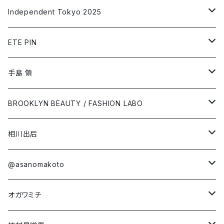
Independent Tokyo 2025
相川出后
ETE PIN
@asanomakoto
Short Sleeve T-shirt
手島 領
オガワミチ
Long Sleeve T-shirt
Short Sleeve T-shirt
BROOKLYN BEAUTY / FASHION LABO
柏村早織里
Long Sleeve T-shirt
Short Sleeve T-shirt
相川出后
金森まさき
第4弾コラボ
Long Sleeve T-shirt
Short Sleeve T-shirt
@asanomakoto
「NEO(n) YEAR -unicorn-」
川崎未結
第3弾コラボ
Damien Olsen Berdichevsky
Long Sleeve T-shirt
Short Sleeve T-shirt
オガワミチ
「Dream in Rose」
「Run! Boy Run!」