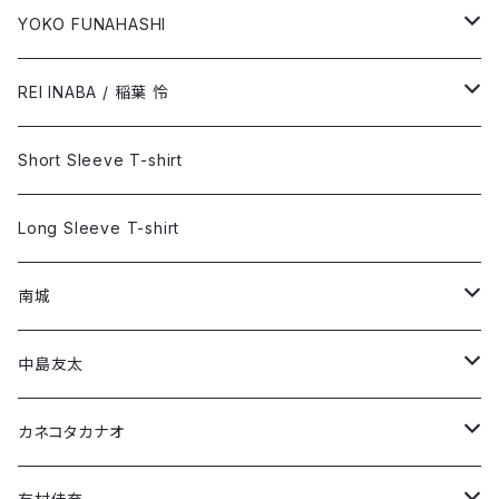
Long Sleeve T-shirt
Short Sleeve T-shirt
YOKO FUNAHASHI
「ブルーサイド」
Long Sleeve T-shirt
Short Sleeve T-shirt
REI INABA / 稲葉 怜
「あなたの癒し」
Long Sleeve T-shirt
Short Sleeve T-shirt
Short Sleeve T-shirt
Long Sleeve T-shirt
Long Sleeve T-shirt
南城
Short Sleeve T-shirt
中島友太
Long Sleeve T-shirt
Short Sleeve T-shirt
カネコタカナオ
Long Sleeve T-shirt
Short Sleeve T-shirt