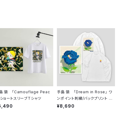
島 領 「Camouflage Peac
手島 領 「Dream in Rose」 ワ
」ショートスリーブTシャツ
ンポイント刺繍/バックプリント ロ
ングスリーブシャツ
6,490
¥8,690