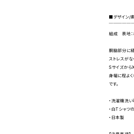
■デザイン/
￣￣￣￣￣
組成 表地：ポ
胴脇部分に縫
ストレスがな
Sサイズから
身幅に程よく
です。
・洗濯機洗い
・白Tシャツ
・日本製