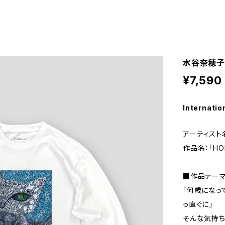
水谷奈穂子 
¥7,590
Internatio
アーティスト
作品名：「HOP
■作品テー
「何歳になっ
っ直ぐに」
そんな気持ち