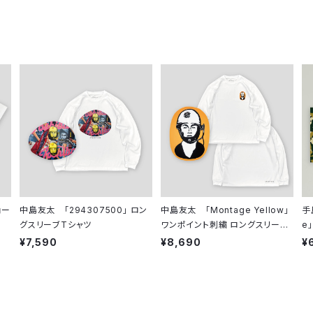
ョー
中島友太 「294307500」 ロン
中島友太 「Montage Yellow」
手
グスリーブTシャツ
ワンポイント刺繍 ロングスリーブ
e
Tシャツ
¥7,590
¥8,690
¥