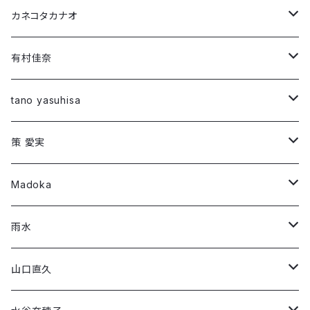
Long Sleeve T-shirt
Short Sleeve T-shirt
カネコタカナオ
Long Sleeve T-shirt
Short Sleeve T-shirt
有村佳奈
第1弾コラボ
Long Sleeve T-shirt
Short Sleeve T-shirt
tano yasuhisa
「294307500」
第1弾コラボ
Long Sleeve T-shirt
Short Sleeve T-shirt
策 愛実
「Montage 」
「ROW」
第2弾コラボ
第1弾コラボ
Long Sleeve T-shirt
Long Sleeve T-shirt
Madoka
「DIG」
「RIF」
「Night face」
第3弾コラボ
第2弾コラボ
第1弾コラボ
Short Sleeve T-shirt
Long Sleeve T-shirt
雨水
「THREE/SEED」
「午前0時に会いにいく」
「RIF」
「#フラットランド」
「朱 syu」
第3段コラボ
第1弾コラボ
Short Sleeve T-shirt
Short Sleeve T-shirt
山口直久
「ねがいごと」
「SLIDER」
「make up」
「藍 ai」
「移ろいゆくⅠ～Ⅵ」
「Jewel」