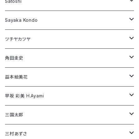
角田圭史
Robin Dann
Long Sleeve T-shirt
Short Sleeve T-shirt
Satoshi
益本絵美花
William Patterson
Long Sleeve T-shirt
Short Sleeve T-shirt
Sayaka Kondo
早坂 彩美 H.Ayami
Wujian Wang
Long Sleeve T-shirt
Short Sleeve T-shirt
ツチヤカツヤ
三国太郎
Long Sleeve T-shirt
Short Sleeve T-shirt
角田圭史
三村あずさ
Long Sleeve T-shirt
Short Sleeve T-shirt
益本絵美花
Yuri SEKI
Long Sleeve T-shirt
Short Sleeve T-shirt
早坂 彩美 H.Ayami
YOKO FUNAHASHI
Long Sleeve T-shirt
Short Sleeve T-shirt
三国太郎
REI INABA / 稲葉 怜
Long Sleeve T-shirt
Short Sleeve T-shirt
三村あずさ