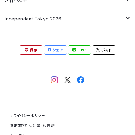
第2弾コラボ
第1弾コラボ
Long Sleeve T-shirt
Short Sleeve T-shirt
水谷奈穂子
「私の消失」
「墨 sumi」
「非常口」
「Alone time」
「青の星2/波を集める」
「Chocolate」
第2弾コラボ
第1弾コラボ
Long Sleeve T-shirt
Short Sleeve T-shirt
Independent Tokyo 2026
「橙 daidai」
「赤いラブレター」
「青の星3/漂う」
「Parallel World」
「3D Blue Ocean」
「アオと踊る」
第1弾コラボ
Long Sleeve T-shirt
青野昭子
「翠 sui」
保存
シェア
LINE
ポスト
「Dancing Colors」
「Summer Vibes」
「脱却」
「なずきを解く 20250621」
第1弾コラボ
安部 正兼
「Water flow」
「なずき 20251010」
「HOPE：猫」
andart315マルヤマアキコ
「HOPE：龍」
イマトモ ヒロ
「HOPE：ハクトウワシ」
UDA
プライバシーポリシー
特定商取引法に基づく表記
絵師白道