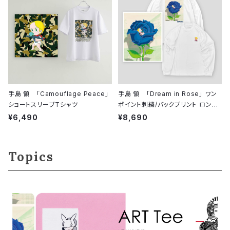
手島 領 「Camouflage Peace」
手島 領 「Dream in Rose」 ワン
ショートスリーブTシャツ
ポイント刺繍/バックプリント ロング
スリーブシャツ
¥6,490
¥8,690
Topics