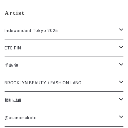
Artist
Independent Tokyo 2025
相川出后
ETE PIN
@asanomakoto
Short Sleeve T-shirt
手島 領
オガワミチ
Long Sleeve T-shirt
Short Sleeve T-shirt
BROOKLYN BEAUTY / FASHION LABO
柏村早織里
Long Sleeve T-shirt
Short Sleeve T-shirt
相川出后
金森まさき
第4弾コラボ
Long Sleeve T-shirt
Short Sleeve T-shirt
@asanomakoto