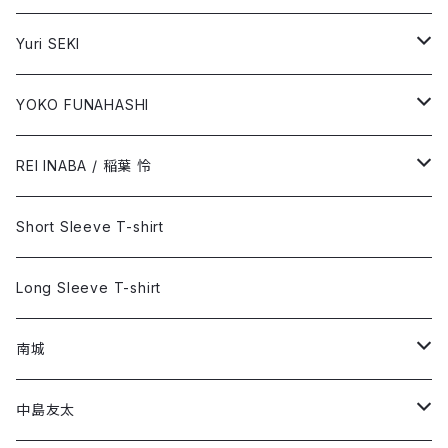
Long Sleeve T-shirt
Short Sleeve T-shirt
Yuri SEKI
Long Sleeve T-shirt
Short Sleeve T-shirt
YOKO FUNAHASHI
「ブルーサイド」
Long Sleeve T-shirt
Short Sleeve T-shirt
REI INABA / 稲葉 怜
「あなたの癒し」
Long Sleeve T-shirt
Short Sleeve T-shirt
Short Sleeve T-shirt
Long Sleeve T-shirt
Long Sleeve T-shirt
南城
Short Sleeve T-shirt
中島友太