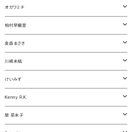
「NEO(n) YEAR -unicorn-」
川崎未結
第3弾コラボ
Damien Olsen Berdichevsky
Long Sleeve T-shirt
Short Sleeve T-shirt
オガワミチ
「Dream in Rose」
「Run! Boy Run!」
けいみず
第2弾コラボ
Dario Mohr
Long Sleeve T-shirt
Short Sleeve T-shirt
柏村早織里
「Why Fight?」
「NEO(n) BIRTH -awake-」
Kenny R.K.
第1弾コラボ
Francesca Furian
Long Sleeve T-shirt
Short Sleeve T-shirt
金森まさき
「戦場で…」
「Boys, don’t cry」
榮 菜未子
Gail Bach
Long Sleeve T-shirt
Short Sleeve T-shirt
川崎未結
「Girls, don't cry」
Satoshi
Hallie Lederer
Long Sleeve T-shirt
Short Sleeve T-shirt
けいみず
「Camouflage Peace」
Sayaka Kondo
Nathaniel Thompson
Long Sleeve T-shirt
Short Sleeve T-shirt
Kenny R.K.
ツチヤカツヤ
Preston Trombly
Long Sleeve T-shirt
Short Sleeve T-shirt
榮 菜未子