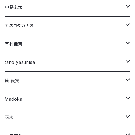
Short Sleeve T-shirt
中島友太
Long Sleeve T-shirt
Short Sleeve T-shirt
カネコタカナオ
Long Sleeve T-shirt
Short Sleeve T-shirt
有村佳奈
第1弾コラボ
Long Sleeve T-shirt
Short Sleeve T-shirt
tano yasuhisa
「294307500」
第1弾コラボ
Long Sleeve T-shirt
Short Sleeve T-shirt
策 愛実
「Montage 」
「ROW」
第2弾コラボ
第1弾コラボ
Long Sleeve T-shirt
Long Sleeve T-shirt
Madoka
「DIG」
「RIF」
「Night face」
第3弾コラボ
第2弾コラボ
第1弾コラボ
Short Sleeve T-shirt
Long Sleeve T-shirt
雨水
「THREE/SEED」
「午前0時に会いにいく」
「RIF」
「#フラットランド」
「朱 syu」