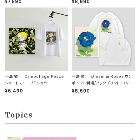
ャツ
¥7,590
¥8,690
手島 領 「Camouflage Peace」
手島 領 「Dream in Rose」 ワン
ショートスリーブTシャツ
ポイント刺繍/バックプリント ロング
スリーブシャツ
¥6,490
¥8,690
Topics