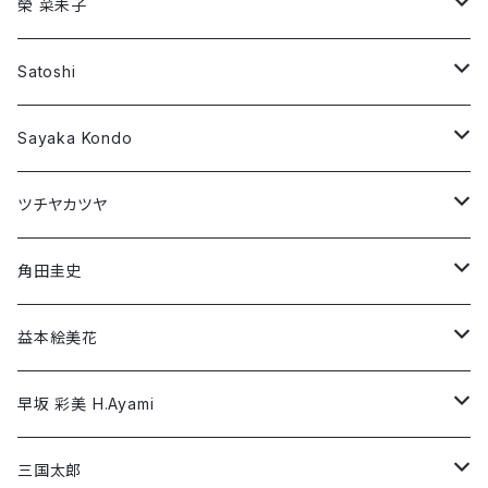
ツチヤカツヤ
Preston Trombly
Long Sleeve T-shirt
Short Sleeve T-shirt
榮 菜未子
角田圭史
Robin Dann
Long Sleeve T-shirt
Short Sleeve T-shirt
Satoshi
益本絵美花
William Patterson
Long Sleeve T-shirt
Short Sleeve T-shirt
Sayaka Kondo
早坂 彩美 H.Ayami
Wujian Wang
Long Sleeve T-shirt
Short Sleeve T-shirt
ツチヤカツヤ
三国太郎
Long Sleeve T-shirt
Short Sleeve T-shirt
角田圭史
三村あずさ
Long Sleeve T-shirt
Short Sleeve T-shirt
益本絵美花
Yuri SEKI
Long Sleeve T-shirt
Short Sleeve T-shirt
早坂 彩美 H.Ayami
YOKO FUNAHASHI
Long Sleeve T-shirt
Short Sleeve T-shirt
三国太郎