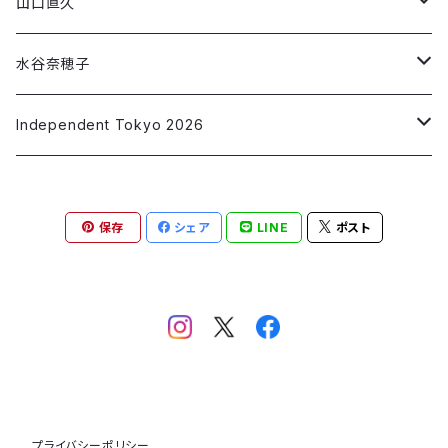
第3段コラボ
第1弾コラボ
Short Sleeve T-shirt
Short Sleeve T-shirt
山口直久
「ねがいごと」
「SLIDER」
「make up」
「藍 ai」
「移ろいゆくⅠ～Ⅵ」
「Jewel」
第2弾コラボ
第1弾コラボ
Long Sleeve T-shirt
Short Sleeve T-shirt
水谷奈穂子
「私の消失」
「墨 sumi」
「非常口」
「Alone time」
「青の星2/波を集める」
「Chocolate」
第2弾コラボ
第1弾コラボ
Long Sleeve T-shirt
Short Sleeve T-shirt
Independent Tokyo 2026
「橙 daidai」
「赤いラブレター」
「青の星3/漂う」
「Parallel World」
「3D Blue Ocean」
「アオと踊る」
第1弾コラボ
Long Sleeve T-shirt
青野昭子
「翠 sui」
保存
シェア
LINE
ポスト
「Dancing Colors」
「Summer Vibes」
「脱却」
「なずきを解く 20250621」
第1弾コラボ
安部 正兼
「Water flow」
「なずき 20251010」
「HOPE：猫」
andart315マルヤマアキコ
「HOPE：龍」
イマトモ ヒロ
「HOPE：ハクトウワシ」
UDA
プライバシーポリシー