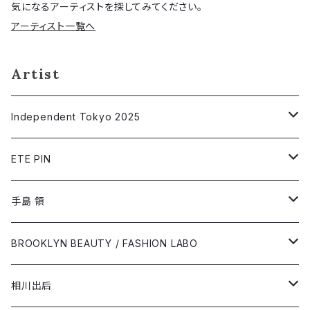
気になるアーティストを探してみてください。
アーティスト一覧へ
Artist
Independent Tokyo 2025
相川出后
ETE PIN
@asanomakoto
Short Sleeve T-shirt
手島 領
オガワミチ
Long Sleeve T-shirt
Short Sleeve T-shirt
BROOKLYN BEAUTY / FASHION LABO
柏村早織里
Long Sleeve T-shirt
Short Sleeve T-shirt
相川出后