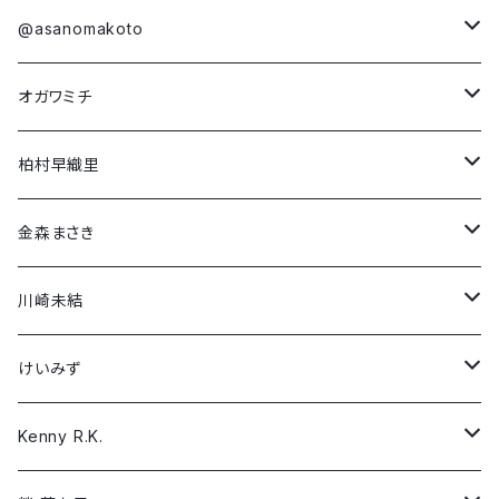
金森まさき
第4弾コラボ
Long Sleeve T-shirt
Short Sleeve T-shirt
@asanomakoto
「NEO(n) YEAR -unicorn-」
川崎未結
第3弾コラボ
Damien Olsen Berdichevsky
Long Sleeve T-shirt
Short Sleeve T-shirt
オガワミチ
「Dream in Rose」
「Run! Boy Run!」
けいみず
第2弾コラボ
Dario Mohr
Long Sleeve T-shirt
Short Sleeve T-shirt
柏村早織里
「Why Fight?」
「NEO(n) BIRTH -awake-」
Kenny R.K.
第1弾コラボ
Francesca Furian
Long Sleeve T-shirt
Short Sleeve T-shirt
金森まさき
「戦場で…」
「Boys, don’t cry」
榮 菜未子
Gail Bach
Long Sleeve T-shirt
Short Sleeve T-shirt
川崎未結
「Girls, don't cry」
Satoshi
Hallie Lederer
Long Sleeve T-shirt
Short Sleeve T-shirt
けいみず
「Camouflage Peace」
Sayaka Kondo
Nathaniel Thompson
Long Sleeve T-shirt
Short Sleeve T-shirt
Kenny R.K.