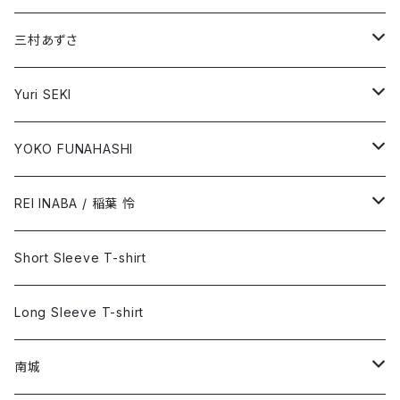
REI INABA / 稲葉 怜
Long Sleeve T-shirt
Short Sleeve T-shirt
三村あずさ
Long Sleeve T-shirt
Short Sleeve T-shirt
Yuri SEKI
Long Sleeve T-shirt
Short Sleeve T-shirt
YOKO FUNAHASHI
「ブルーサイド」
Long Sleeve T-shirt
Short Sleeve T-shirt
REI INABA / 稲葉 怜
「あなたの癒し」
Long Sleeve T-shirt
Short Sleeve T-shirt
Short Sleeve T-shirt
Long Sleeve T-shirt
Long Sleeve T-shirt
南城