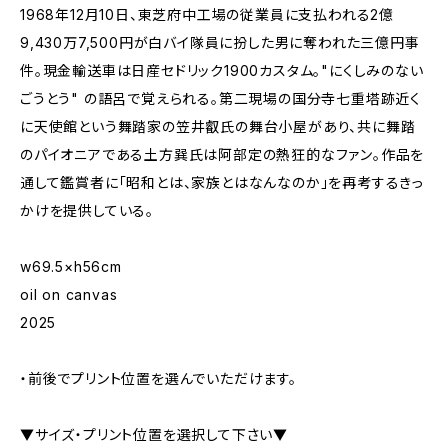
1968年12月10日、東芝府中工場の従業員に支払われる2億
9,430万7,500円が白バイ隊員に扮した男に奪われた三億円事
件。現金輸送車は日産セドリック1900カスタム。"にくしみのない
ごうとう" の語呂で覚えられる。第二現場の国分寺七重塔跡近く
に天使館という舞踏家の笠井叡氏の舞台小屋があり、共に舞踏
のパイオニアである土方巽氏は阿部定の熱狂的なファン。作品を
通して鑑賞者に「昭和とは、家族とはなんなのか」を再考するきっ
かけを提供している。
w69.5×h56cm
oil on canvas
2025
・前後でプリント位置を選んでいただけます。
▼サイズ・プリント位置を選択して下さい▼