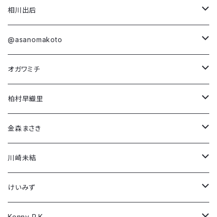
柏村早織里
Long Sleeve T-shirt
Short Sleeve T-shirt
相川出后
金森まさき
第4弾コラボ
Long Sleeve T-shirt
Short Sleeve T-shirt
@asanomakoto
「NEO(n) YEAR -unicorn-」
川崎未結
第3弾コラボ
Damien Olsen Berdichevsky
Long Sleeve T-shirt
Short Sleeve T-shirt
オガワミチ
「Dream in Rose」
「Run! Boy Run!」
けいみず
第2弾コラボ
Dario Mohr
Long Sleeve T-shirt
Short Sleeve T-shirt
柏村早織里
「Why Fight?」
「NEO(n) BIRTH -awake-」
Kenny R.K.
第1弾コラボ
Francesca Furian
Long Sleeve T-shirt
Short Sleeve T-shirt
金森まさき
「戦場で…」
「Boys, don’t cry」
榮 菜未子
Gail Bach
Long Sleeve T-shirt
Short Sleeve T-shirt
川崎未結
「Girls, don't cry」
Satoshi
Hallie Lederer
Long Sleeve T-shirt
Short Sleeve T-shirt
けいみず
「Camouflage Peace」
Sayaka Kondo
Nathaniel Thompson
Long Sleeve T-shirt
Short Sleeve T-shirt
Kenny R.K.