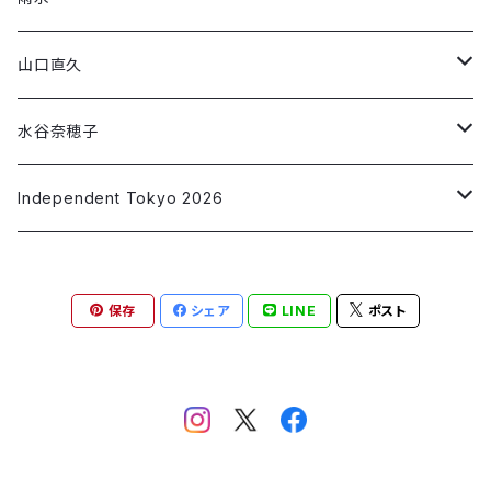
「THREE/SEED」
「午前0時に会いにいく」
「RIF」
「#フラットランド」
「朱 syu」
第3段コラボ
第1弾コラボ
Short Sleeve T-shirt
Short Sleeve T-shirt
山口直久
「ねがいごと」
「SLIDER」
「make up」
「藍 ai」
「移ろいゆくⅠ～Ⅵ」
「Jewel」
第2弾コラボ
第1弾コラボ
Long Sleeve T-shirt
Short Sleeve T-shirt
水谷奈穂子
「私の消失」
「墨 sumi」
「非常口」
「Alone time」
「青の星2/波を集める」
「Chocolate」
第2弾コラボ
第1弾コラボ
Long Sleeve T-shirt
Short Sleeve T-shirt
Independent Tokyo 2026
「橙 daidai」
「赤いラブレター」
「青の星3/漂う」
「Parallel World」
「3D Blue Ocean」
「アオと踊る」
第1弾コラボ
Long Sleeve T-shirt
青野昭子
「翠 sui」
保存
シェア
LINE
ポスト
「Dancing Colors」
「Summer Vibes」
「脱却」
「なずきを解く 20250621」
第1弾コラボ
安部 正兼
「Water flow」
「なずき 20251010」
「HOPE：猫」
andart315マルヤマアキコ
「HOPE：龍」
イマトモ ヒロ