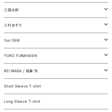
YOKO FUNAHASHI
Long Sleeve T-shirt
Short Sleeve T-shirt
三国太郎
REI INABA / 稲葉 怜
Long Sleeve T-shirt
Short Sleeve T-shirt
三村あずさ
Long Sleeve T-shirt
Short Sleeve T-shirt
Yuri SEKI
Long Sleeve T-shirt
Short Sleeve T-shirt
YOKO FUNAHASHI
「ブルーサイド」
Long Sleeve T-shirt
Short Sleeve T-shirt
REI INABA / 稲葉 怜
「あなたの癒し」
Long Sleeve T-shirt
Short Sleeve T-shirt
Short Sleeve T-shirt
Long Sleeve T-shirt
Long Sleeve T-shirt