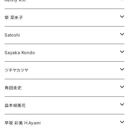
ツチヤカツヤ
Preston Trombly
Long Sleeve T-shirt
Short Sleeve T-shirt
榮 菜未子
角田圭史
Robin Dann
Long Sleeve T-shirt
Short Sleeve T-shirt
Satoshi
益本絵美花
William Patterson
Long Sleeve T-shirt
Short Sleeve T-shirt
Sayaka Kondo
早坂 彩美 H.Ayami
Wujian Wang
Long Sleeve T-shirt
Short Sleeve T-shirt
ツチヤカツヤ
三国太郎
Long Sleeve T-shirt
Short Sleeve T-shirt
角田圭史
三村あずさ
Long Sleeve T-shirt
Short Sleeve T-shirt
益本絵美花
Yuri SEKI
Long Sleeve T-shirt
Short Sleeve T-shirt
早坂 彩美 H.Ayami