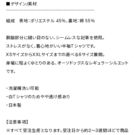
■デザイン/素材
￣￣￣￣￣￣￣￣￣￣￣￣￣￣￣￣￣￣￣￣
組成 表地：ポリエステル 45％、裏地：綿 55％
胴脇部分に縫い目のない、シームレスな記事を使用。
ストレスがなく、着心地がいい半袖Tシャツです。
XSサイズからXXLサイズまでの選べる6サイズ展開。
身幅に程よくゆとりのある、オーソドックスなレギュラーシルエット
です。
・洗濯機洗い可能
・白Tシャツのためやや透け感あり
・日本製
【注意事項】
※すべて受注生産となります。受注日から約2～3週間ほどで商品