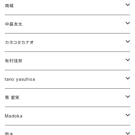
南城
Short Sleeve T-shirt
中島友太
Long Sleeve T-shirt
Short Sleeve T-shirt
カネコタカナオ
Long Sleeve T-shirt
Short Sleeve T-shirt
有村佳奈
第1弾コラボ
Long Sleeve T-shirt
Short Sleeve T-shirt
tano yasuhisa
「294307500」
第1弾コラボ
Long Sleeve T-shirt
Short Sleeve T-shirt
策 愛実
「Montage 」
「ROW」
第2弾コラボ
第1弾コラボ
Long Sleeve T-shirt
Long Sleeve T-shirt
Madoka
「DIG」
「RIF」
「Night face」
第3弾コラボ
第2弾コラボ
第1弾コラボ
Short Sleeve T-shirt
Long Sleeve T-shirt
雨水