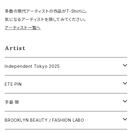
多数の現代アーティストの作品がT-Shirtに。
気になるアーティストを探してみてください。
アーティスト一覧へ
Artist
Independent Tokyo 2025
相川出后
ETE PIN
@asanomakoto
Short Sleeve T-shirt
手島 領
オガワミチ
Long Sleeve T-shirt
Short Sleeve T-shirt
BROOKLYN BEAUTY / FASHION LABO